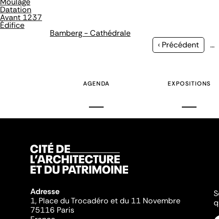
Moulage
Datation
Avant 1237
Édifice
Bamberg - Cathédrale
Page
‹ Précédent
…
précédente
AGENDA
EXPOSITIONS
Adresse
S
1, Place du Trocadéro et du 11 Novembre
q
75116 Paris