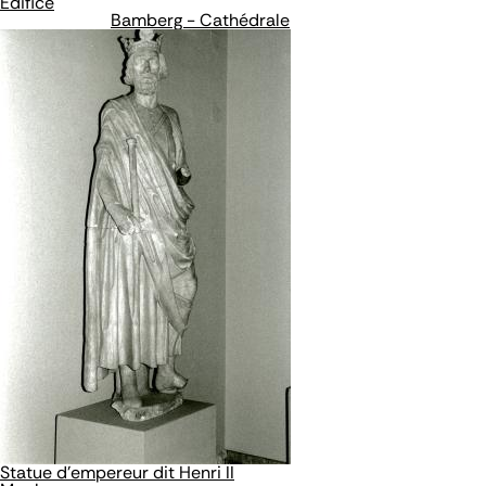
Édifice
Bamberg - Cathédrale
Statue d'empereur dit Henri II