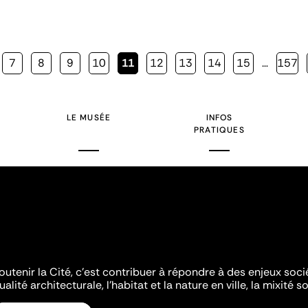
Page
7
Page
8
Page
9
Page
10
Page
11
Page
12
Page
13
Page
14
Page
15
…
Page
157
courante
LE MUSÉE
INFOS
PRATIQUES
outenir la Cité, c'est contribuer à répondre à des enjeux soc
ualité architecturale, l'habitat et la nature en ville, la mixité so