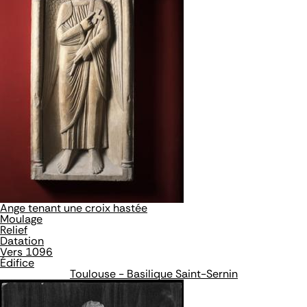
Ange tenant une croix hastée
Moulage
Relief
Datation
Vers 1096
Édifice
Toulouse - Basilique Saint-Sernin