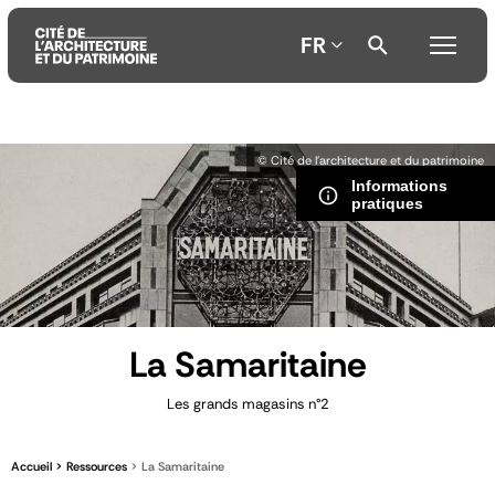
FR
Aller
Aller
Aller
© Cité de l'architecture et du patrimoine
au
au
à
Informations
contenu
menu
la
pratiques
principal
principal
recherche
La Samaritaine
Les grands magasins n°2
Accueil
Ressources
La Samaritaine