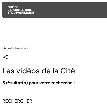
Aller
Aller
Aller
au
au
à
contenu
menu
la
principal
principal
recherche
Accueil
Nos vidéos
Les vidéos de la Cité
3
résultat(s) pour votre recherche :
RECHERCHER