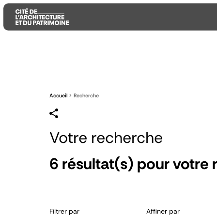
Aller
Aller
Aller
au
au
à
contenu
menu
la
principal
principal
recherche
Accueil
Recherche
Votre recherche
6
résultat(s) pour votre 
Filtrer par
Affiner par