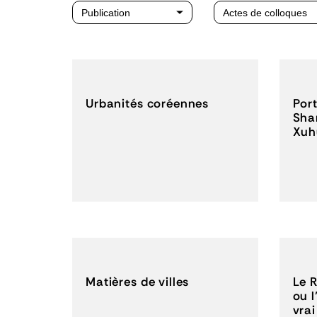
Urbanités coréennes
Por
Sha
Xuh
Matières de villes
Le R
ou l
vrai