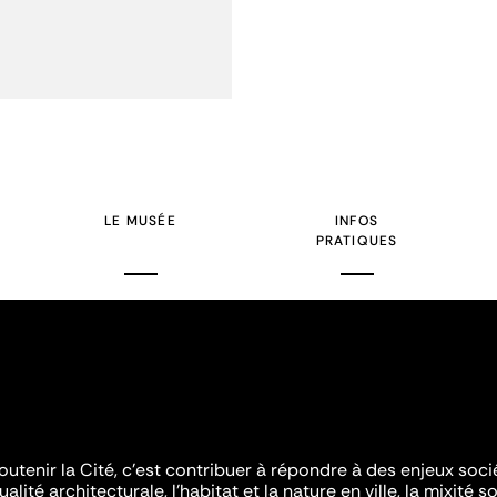
LE MUSÉE
INFOS
PRATIQUES
outenir la Cité, c'est contribuer à répondre à des enjeux soc
ualité architecturale, l'habitat et la nature en ville, la mixité so