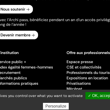
Nous soutenir
vec l’Archi pass, bénéficiez pendant un an d’un accès privilégi
ong de l’année !
Devenir membre
'institution
Offre aux professionnels
ervice public +
Espace presse
ndex égalité femmes-hommes
CSE et collectivités
ecrutement
Professionnels du touri
archés publics
Expositions en location
nformations pratiques
Privatisations
Mécénat
gives you control over what you want to activate
✓ OK, accept
Personalize
Ministère