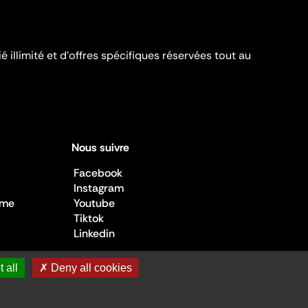
é illimité et d’offres spécifiques réservées tout au
Nous suivre
Facebook
Instagram
sme
Youtube
Tiktok
Linkedin
 all
✗ Deny all cookies
 de la Culture ©2026
- Cité de l'architecture et du patrimoine