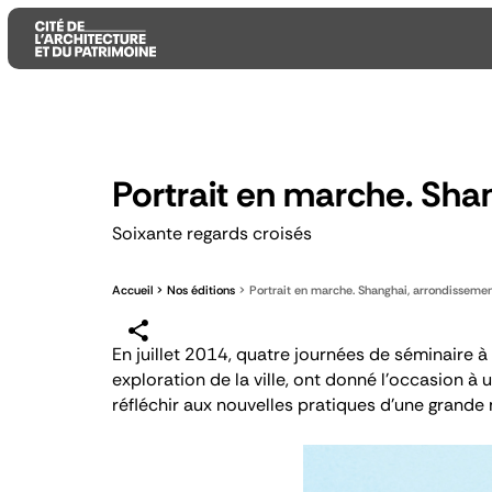
Aller
Aller
Aller
au
au
à
Portrait en marche. Sha
contenu
menu
la
principal
principal
recherche
Soixante regards croisés
Accueil
Nos éditions
Portrait en marche. Shanghai, arrondisseme
En juillet 2014, quatre journées de séminaire à
exploration de la ville, ont donné l'occasion à 
réfléchir aux nouvelles pratiques d'une grande