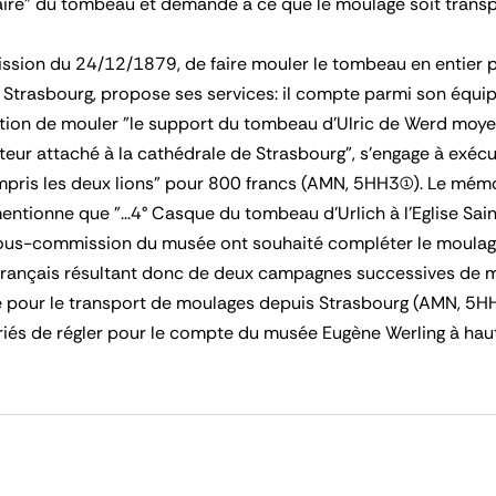
éfaire" du tombeau et demande à ce que le moulage soit tran
sion du 24/12/1879, de faire mouler le tombeau en entier p
à Strasbourg, propose ses services: il compte parmi son équip
estion de mouler "le support du tombeau d'Ulric de Werd moy
ur attaché à la cathédrale de Strasbourg", s'engage à exécute
pris les deux lions" pour 800 francs (AMN, 5HH3(1)). Le mém
tionne que "...4° Casque du tombeau d'Urlich à l'Eglise Sain
ous-commission du musée ont souhaité compléter le moulage
français résultant donc de deux campagnes successives de 
 pour le transport de moulages depuis Strasbourg (AMN, 5HH4
riés de régler pour le compte du musée Eugène Werling à hau