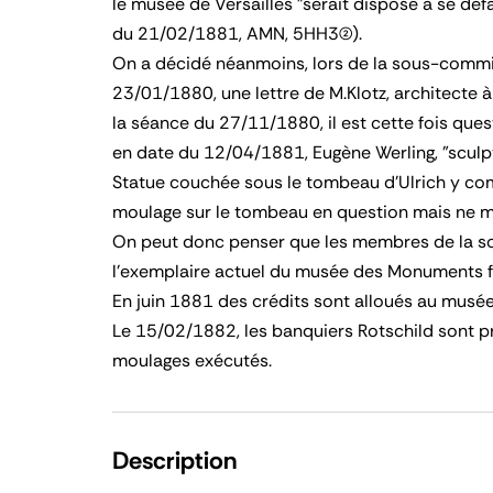
le musée de Versailles "serait disposé à se d
du 21/02/1881, AMN, 5HH3(2)).
On a décidé néanmoins, lors de la sous-commis
23/01/1880, une lettre de M.Klotz, architecte 
la séance du 27/11/1880, il est cette fois qu
en date du 12/04/1881, Eugène Werling, "sculpte
Statue couchée sous le tombeau d'Ulrich y com
moulage sur le tombeau en question mais ne men
On peut donc penser que les membres de la s
l'exemplaire actuel du musée des Monuments 
En juin 1881 des crédits sont alloués au musée
Le 15/02/1882, les banquiers Rotschild sont p
moulages exécutés.
Description