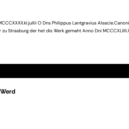
CCCXXXII.kl.jullii O Dns Philippus Lantgravius Alsacie.Canoni
r zu Strasburg der het dis Werk gemaht Anno Dni MCCCXLIIII.XV
e Werd