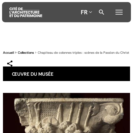
FR
Aller
Aller
Aller
au
au
à
contenu
menu
la
Accueil
Collections
Chapiteau de colonnes triples : scènes de la Passion du Christ
principal
principal
recherche
ŒUVRE DU MUSÉE