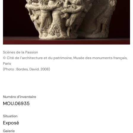
Scènes de la Passion
© Cité de l'architecture et du patrimoine, Musée des monuments français,
Paris
(Photo : Bordes, David. 2008)
Numéro d'inventaire
MOU.06935
Situation
Exposé
Galerie