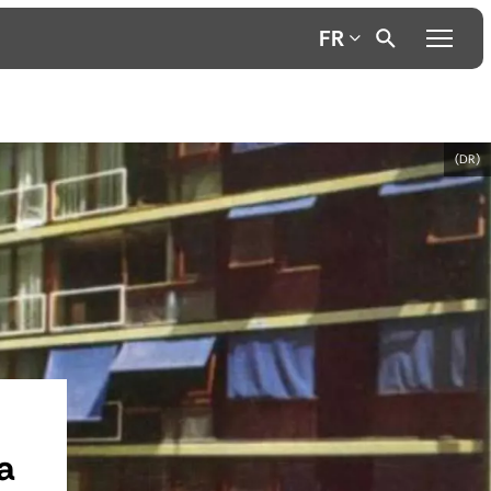
FR
(DR)
a