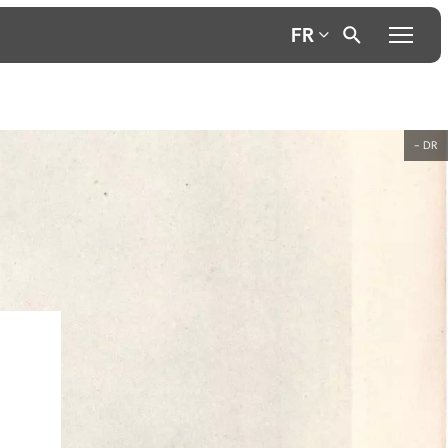
FR
- DR