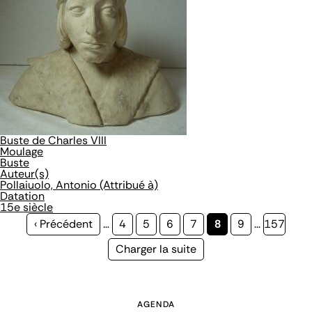
Buste de Charles VIII
Moulage
Buste
Auteur(s)
Pollaiuolo, Antonio (Attribué à)
Datation
15e siècle
Page
‹ Précédent
…
Page
4
Page
5
Page
6
Page
7
Page
8
Page
9
…
Page
157
précédente
courante
Page
Charger la suite
suivante
AGENDA