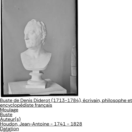
Buste de Denis Diderot (1713-1784), écrivain, philosophe et
encyclopédiste français
Moulage
Buste
Auteur(s)
Houdon, Jean-Antoine - 1741 - 1828
Datation