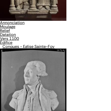
Annonciation
Moulage
Relief
Datation
Vers 1100
Édifice
Conques - Eglise Sainte-Foy