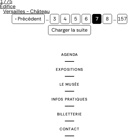
1775
Édifice
Versailles - Château
Page
‹ Précédent
…
Page
3
Page
4
Page
5
Page
6
Page
7
Page
8
…
Page
157
précédente
courante
Page
Charger la suite
suivante
AGENDA
EXPOSITIONS
LE MUSÉE
INFOS PRATIQUES
BILLETTERIE
CONTACT