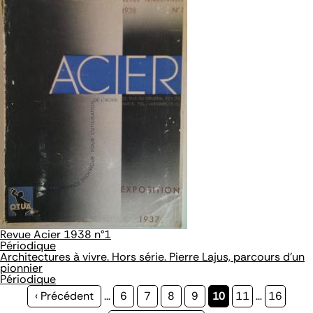
Revue Acier 1938 n°1
Périodique
Architectures à vivre. Hors série. Pierre Lajus, parcours d'un
pionnier
Périodique
Page
‹ Précédent
…
Page
6
Page
7
Page
8
Page
9
Page
10
Page
11
…
Page
16