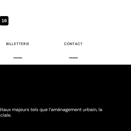
Page
16
courante
BILLETTERIE
CONTACT
iétaux majeurs tels que l'aménagement urbain, la
ciale.