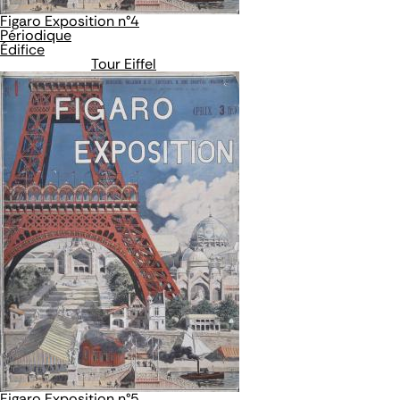
Figaro Exposition n°4
Périodique
Édifice
Tour Eiffel
Figaro Exposition n°5