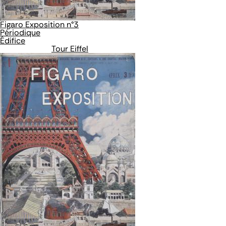
Figaro Exposition n°3
Périodique
Édifice
Tour Eiffel