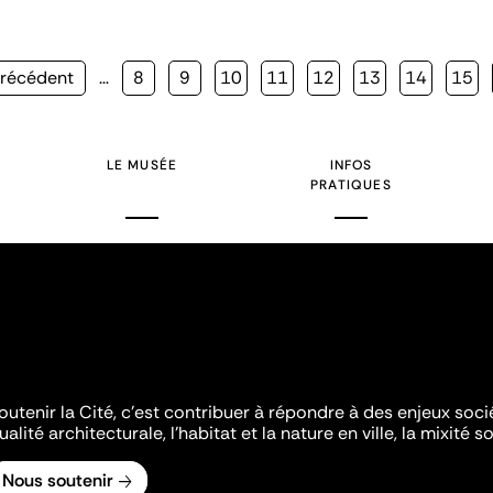
ge
Précédent
…
Page
8
Page
9
Page
10
Page
11
Page
12
Page
13
Page
14
Page
15
écédente
LE MUSÉE
INFOS
PRATIQUES
outenir la Cité, c'est contribuer à répondre à des enjeux soc
ualité architecturale, l'habitat et la nature en ville, la mixité so
Nous soutenir