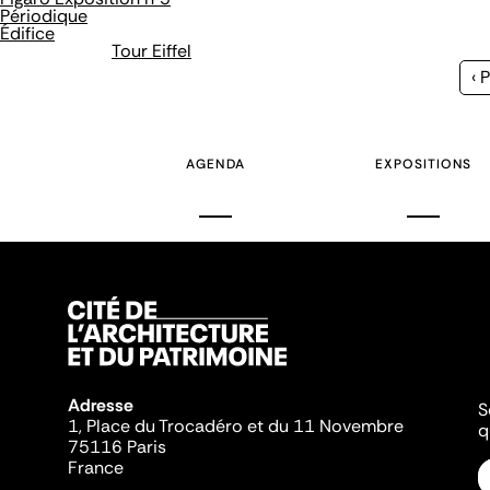
Périodique
Édifice
Tour Eiffel
Pa
‹ 
pr
AGENDA
EXPOSITIONS
Adresse
S
1, Place du Trocadéro et du 11 Novembre
q
75116 Paris
France