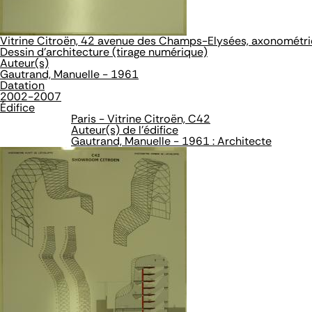
Vitrine Citroën, 42 avenue des Champs-Elysées, axonométri
Dessin d'architecture (tirage numérique)
Auteur(s)
Gautrand, Manuelle - 1961
Datation
2002-2007
Édifice
Paris - Vitrine Citroën, C42
Auteur(s) de l'édifice
Gautrand, Manuelle - 1961 : Architecte