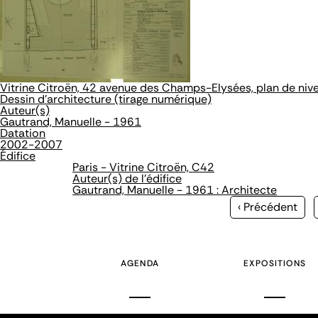
Vitrine Citroën, 42 avenue des Champs-Elysées, plan de niv
Dessin d'architecture (tirage numérique)
Auteur(s)
Gautrand, Manuelle - 1961
Datation
2002-2007
Édifice
Paris - Vitrine Citroën, C42
Auteur(s) de l'édifice
Gautrand, Manuelle - 1961 : Architecte
Page
‹ Précédent
précédente
AGENDA
EXPOSITIONS