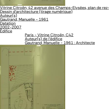
Vitrine Citroën, 42 avenue des Champs-Elysées, plan de re
Dessin d'architecture (tirage numérique)
Auteur(s)
Gautrand, Manuelle - 1961
Datation
2002-2007
Édifice
Paris - Vitrine Citroën, C42
Auteur(s) de l'édifice
Gautrand, Manuelle - 1961 : Architecte