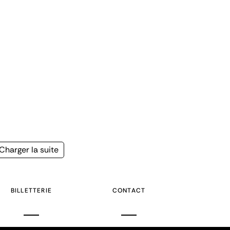
Page
Charger la suite
suivante
BILLETTERIE
CONTACT