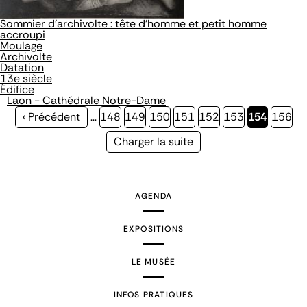
Sommier d'archivolte : tête d'homme et petit homme
accroupi
Moulage
Archivolte
Datation
13e siècle
Édifice
Laon - Cathédrale Notre-Dame
Page
‹ Précédent
…
Page
148
Page
149
Page
150
Page
151
Page
152
Page
153
Page
154
Page
156
précédente
courante
Page
Charger la suite
suivante
AGENDA
EXPOSITIONS
LE MUSÉE
INFOS PRATIQUES