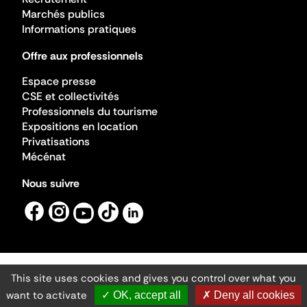
Marchés publics
Informations pratiques
Offre aux professionnels
Espace presse
CSE et collectivités
Professionnels du tourisme
Expositions en location
Privatisations
Mécénat
Nous suivre
This site uses cookies and gives you control over what you
Mentions légales
Gestion des cookies
want to activate
✓ OK, accept all
✗ Deny all cookies
Accessibilité numérique
Ministère de la Culture ©2026