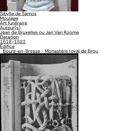
Sibylle de Samos
Moulage
Art funéraire
Auteur(s)
Jean de Bruxelles ou Jan Van Roome
Datation
1518-1522
Édifice
Bourg-en-Bresse - Monastère royal de Brou