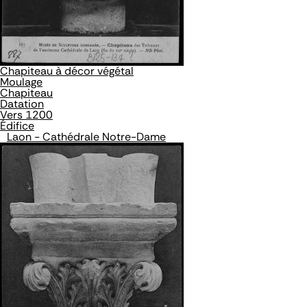
Chapiteau à décor végétal
Moulage
Chapiteau
Datation
Vers 1200
Édifice
Laon - Cathédrale Notre-Dame