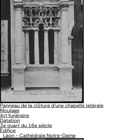
Panneau de la clôture d'une chapelle latérale
Moulage
Art funéraire
Datation
3e quart du 16e siècle
Édifice
Laon - Cathédrale Notre-Dame