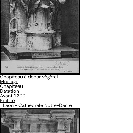
Chapiteau à décor végétal
Moulage
Chapiteau
Datation
Avant 1200
Édifice
Laon - Cathédrale Notre-Dame