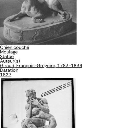
Chien couché
Moulage
Statue
Auteur(s)
Giraud, François-Grégoire, 1783-1836
Datation
1827