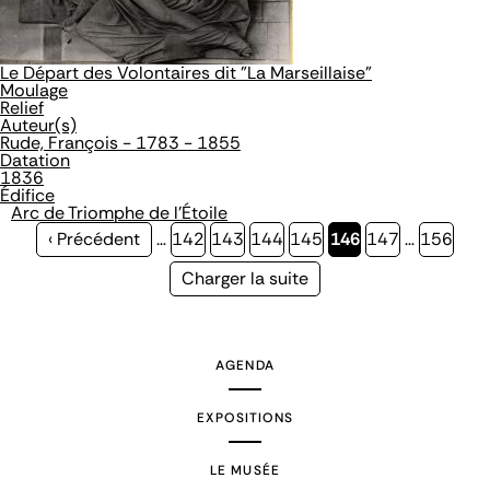
Le Départ des Volontaires dit "La Marseillaise"
Moulage
Relief
Auteur(s)
Rude, François - 1783 - 1855
Datation
1836
Édifice
Arc de Triomphe de l'Étoile
Page
‹ Précédent
…
Page
142
Page
143
Page
144
Page
145
Page
146
Page
147
…
Page
156
précédente
courante
Page
Charger la suite
suivante
AGENDA
EXPOSITIONS
LE MUSÉE