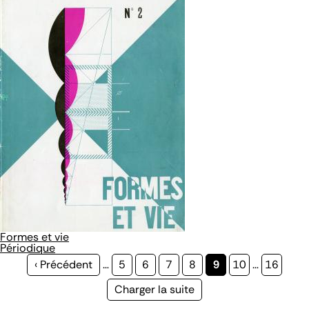
Formes et vie
Périodique
Page
‹ Précédent
…
Page
5
Page
6
Page
7
Page
8
Page
9
Page
10
…
Page
16
précédente
courante
Page
Charger la suite