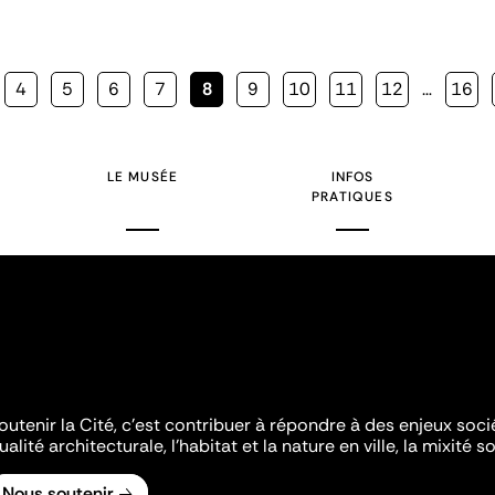
Page
4
Page
5
Page
6
Page
7
Page
8
Page
9
Page
10
Page
11
Page
12
…
Page
16
courante
LE MUSÉE
INFOS
PRATIQUES
outenir la Cité, c'est contribuer à répondre à des enjeux soc
ualité architecturale, l'habitat et la nature en ville, la mixité so
Nous soutenir