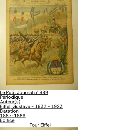
Le Petit Journal n° 989
Périodique
Auteur(s)
Eiffel, Gustave - 1832 - 1923
Datation
1887-1889
Édifice
Tour Eiffel