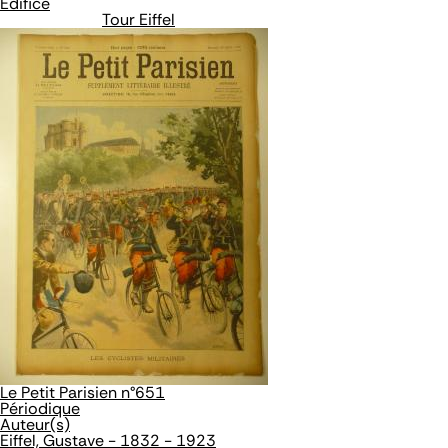
Édifice
Tour Eiffel
Le Petit Parisien n°651
Périodique
Auteur(s)
Eiffel, Gustave - 1832 - 1923