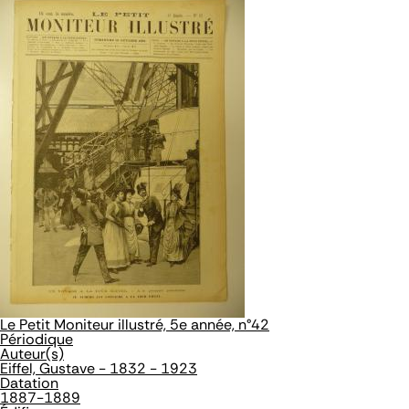
Le Petit Moniteur illustré, 5e année, n°42
Périodique
Auteur(s)
Eiffel, Gustave - 1832 - 1923
Datation
1887-1889