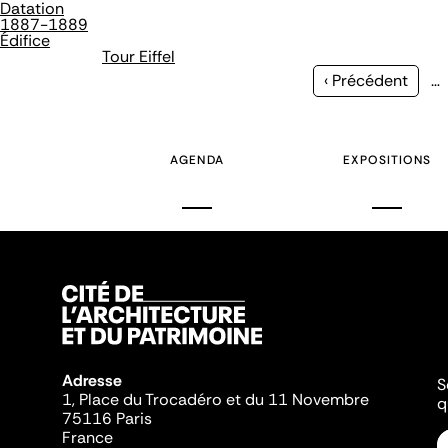
Datation
1887-1889
Édifice
Tour Eiffel
Page
‹ Précédent
…
précédente
AGENDA
EXPOSITIONS
Adresse
S
1, Place du Trocadéro et du 11 Novembre
q
75116 Paris
France