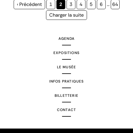
Page
‹ Précédent
Page
1
Page
2
Page
3
Page
4
Page
5
Page
6
…
Page
64
précédente
courante
Page
Charger la suite
suivante
AGENDA
EXPOSITIONS
LE MUSÉE
INFOS PRATIQUES
BILLETTERIE
CONTACT