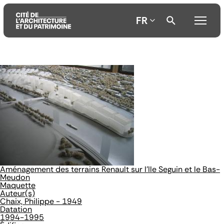
FR
Aller
Aller
Aller
au
au
à
contenu
menu
la
principal
principal
recherche
Aménagement des terrains Renault sur l'Ile Seguin et le Bas-
Meudon
Maquette
Auteur(s)
Chaix, Philippe - 1949
Datation
1994-1995