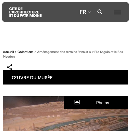
FR
Aller
Aller
Aller
au
au
à
contenu
menu
la
Accueil
Collections
Aménagement des terrains Renault sur l'Ile Seguin et le Bas-
principal
principal
recherche
Meudon
ŒUVRE DU MUSÉE
Photos