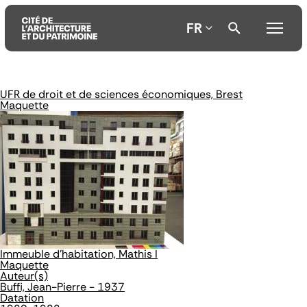
FR
UFR de droit et de sciences économiques, Brest
Aller
Aller
Aller
Maquette
au
au
à
contenu
menu
la
principal
principal
recherche
Immeuble d'habitation, Mathis I
Maquette
Auteur(s)
Buffi, Jean-Pierre - 1937
Datation