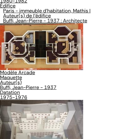
1980-1982
Édifice
Paris - immeuble d'habitation, Mathis I
Auteur(s) de l'édifice
Buffi, Jean-Pierre - 1937 : Architecte
Modèle Arcade
Maquette
Auteur(s)
Buffi, Jean-Pierre - 1937
Datation
1975-1976