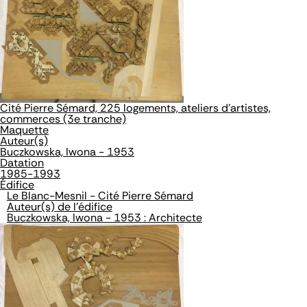
Cité Pierre Sémard, 225 logements, ateliers d'artistes,
commerces (3e tranche)
Maquette
Auteur(s)
Buczkowska, Iwona - 1953
Datation
1985-1993
Édifice
Le Blanc-Mesnil - Cité Pierre Sémard
Auteur(s) de l'édifice
Buczkowska, Iwona - 1953 : Architecte