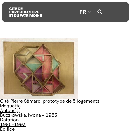
FR
Aller
Aller
Aller
au
au
à
contenu
menu
la
principal
principal
recherche
Cité Pierre Sémard, prototype de 5 logements
Maquette
Auteur(s)
Buczkowska, Iwona - 1953
Datation
1985-1993
Édifice