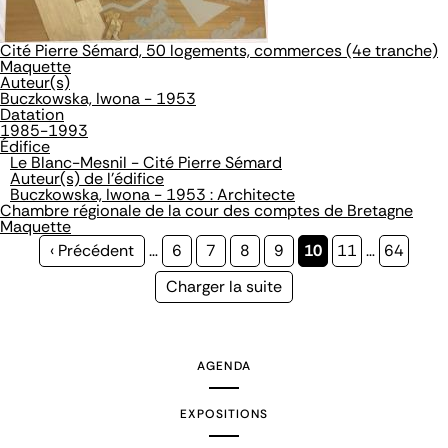
Cité Pierre Sémard, 50 logements, commerces (4e tranche)
Maquette
Auteur(s)
Buczkowska, Iwona - 1953
Datation
1985-1993
Édifice
Le Blanc-Mesnil - Cité Pierre Sémard
Auteur(s) de l'édifice
Buczkowska, Iwona - 1953 : Architecte
Chambre régionale de la cour des comptes de Bretagne
Maquette
Page
‹ Précédent
…
Page
6
Page
7
Page
8
Page
9
Page
10
Page
11
…
Page
64
précédente
courante
Page
Charger la suite
suivante
AGENDA
EXPOSITIONS