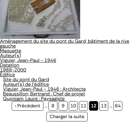
Aménagement du site du pont du Gard, bâtiment de la rive
gauche
Maquette
Auteur(s)
Viguier, Jean-Paul - 1946
Datation
1988-2000
Édifice
Site du pont du Gard
Auteur(s) de l'édifice
Viguier, Jean-Paul - 1946 : Architecte
Beaussillon, Bertrand : Chef de projet
Quoniam, Laure : Paysagiste
Page
‹ Précédent
…
Page
8
Page
9
Page
10
Page
11
Page
12
Page
13
…
Page
64
précédente
courante
Page
Charger la suite
suivante