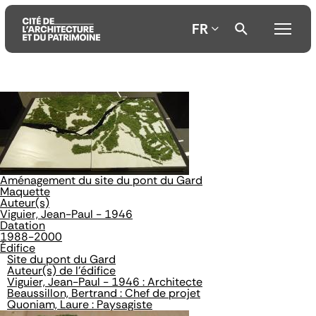
FR
Aller
Aller
Aller
au
au
à
contenu
menu
la
principal
principal
recherche
Aménagement du site du pont du Gard
Maquette
Auteur(s)
Viguier, Jean-Paul - 1946
Datation
1988-2000
Édifice
Site du pont du Gard
Auteur(s) de l'édifice
Viguier, Jean-Paul - 1946 : Architecte
Beaussillon, Bertrand : Chef de projet
Quoniam, Laure : Paysagiste