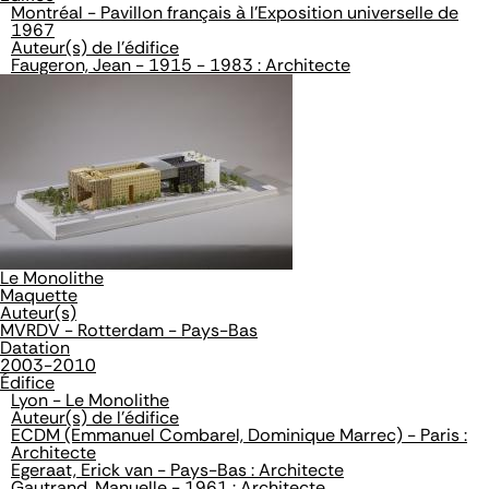
Montréal - Pavillon français à l'Exposition universelle de
1967
Auteur(s) de l'édifice
Faugeron, Jean - 1915 - 1983 : Architecte
Le Monolithe
Maquette
Auteur(s)
MVRDV - Rotterdam - Pays-Bas
Datation
2003-2010
Édifice
Lyon - Le Monolithe
Auteur(s) de l'édifice
ECDM (Emmanuel Combarel, Dominique Marrec) - Paris :
Architecte
Egeraat, Erick van - Pays-Bas : Architecte
Gautrand, Manuelle - 1961 : Architecte