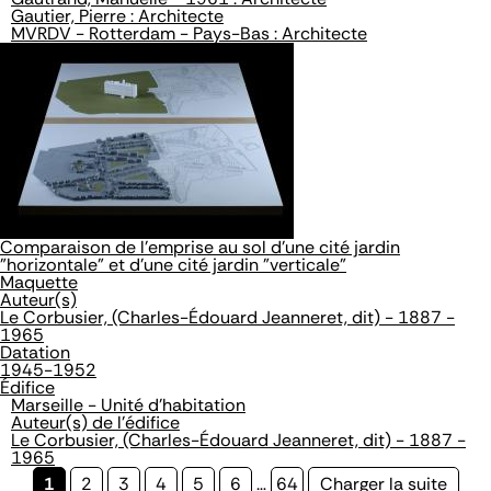
Gautier, Pierre : Architecte
MVRDV - Rotterdam - Pays-Bas : Architecte
Comparaison de l'emprise au sol d'une cité jardin
"horizontale" et d'une cité jardin "verticale"
Maquette
Auteur(s)
Le Corbusier, (Charles-Édouard Jeanneret, dit) - 1887 -
1965
Datation
1945-1952
Édifice
Marseille - Unité d'habitation
Auteur(s) de l'édifice
Le Corbusier, (Charles-Édouard Jeanneret, dit) - 1887 -
1965
Page
1
Page
2
Page
3
Page
4
Page
5
Page
6
…
Page
64
Page
Charger la suite