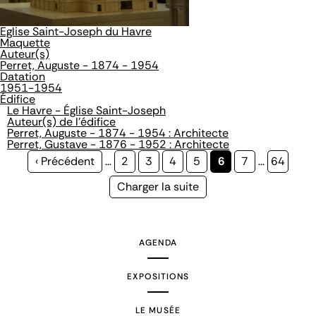
Eglise Saint-Joseph du Havre
Maquette
Auteur(s)
Perret, Auguste - 1874 - 1954
Datation
1951-1954
Édifice
Le Havre - Église Saint-Joseph
Auteur(s) de l'édifice
Perret, Auguste - 1874 - 1954 : Architecte
Perret, Gustave - 1876 - 1952 : Architecte
Page
‹ Précédent
…
Page
2
Page
3
Page
4
Page
5
Page
6
Page
7
…
Page
64
précédente
courante
Page
Charger la suite
suivante
AGENDA
EXPOSITIONS
LE MUSÉE