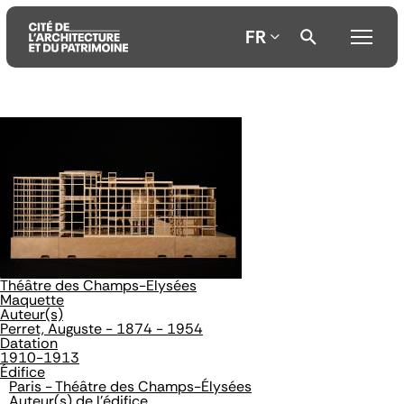
FR
Aller
Aller
Aller
au
au
à
contenu
menu
la
principal
principal
recherche
Théâtre des Champs-Elysées
Maquette
Auteur(s)
Perret, Auguste - 1874 - 1954
Datation
1910-1913
Édifice
Paris - Théâtre des Champs-Élysées
Auteur(s) de l'édifice