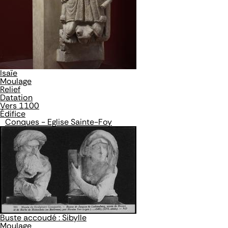
Isaïe
Moulage
Relief
Datation
Vers 1100
Édifice
Conques - Eglise Sainte-Foy
Buste accoudé : Sibylle
Moulage