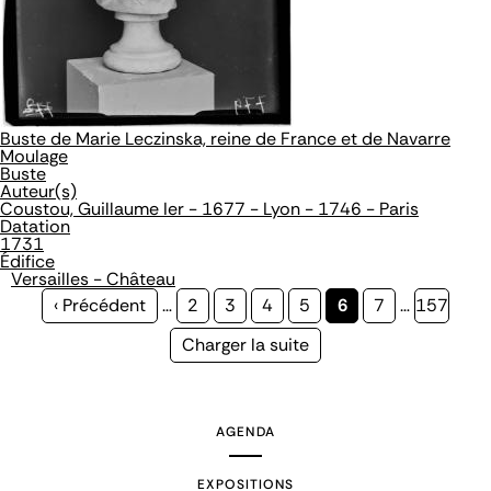
Buste de Marie Leczinska, reine de France et de Navarre
Moulage
Buste
Auteur(s)
Coustou, Guillaume Ier - 1677 - Lyon - 1746 - Paris
Datation
1731
Édifice
Versailles - Château
Page
‹ Précédent
…
Page
2
Page
3
Page
4
Page
5
Page
6
Page
7
…
Page
157
précédente
courante
Page
Charger la suite
suivante
AGENDA
EXPOSITIONS