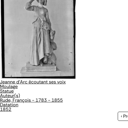
Jeanne d'Arc écoutant ses voix
Moulage
Statue
Auteur(s)
Rude, François - 1783 - 1855
Datation
1852
Pa
‹ P
pr