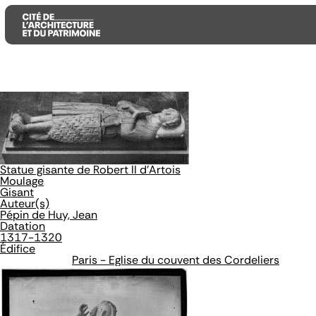
Aller
Aller
Aller
au
au
à
contenu
menu
la
principal
principal
recherche
Statue gisante de Robert II d'Artois
Moulage
Gisant
Auteur(s)
Pépin de Huy, Jean
Datation
1317-1320
Édifice
Paris - Eglise du couvent des Cordeliers