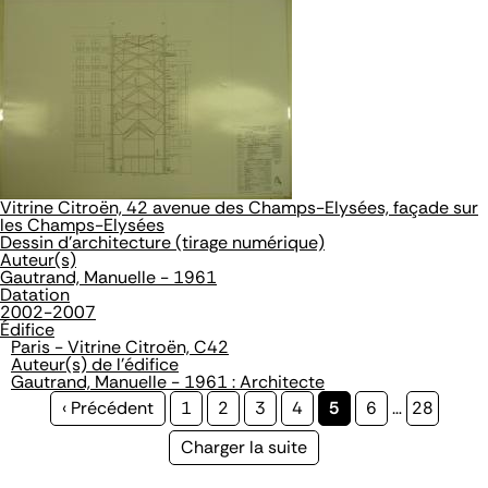
Vitrine Citroën, 42 avenue des Champs-Elysées, façade sur
les Champs-Elysées
Dessin d'architecture (tirage numérique)
Auteur(s)
Gautrand, Manuelle - 1961
Datation
2002-2007
Édifice
Paris - Vitrine Citroën, C42
Auteur(s) de l'édifice
Gautrand, Manuelle - 1961 : Architecte
Page
‹ Précédent
Page
1
Page
2
Page
3
Page
4
Page
5
Page
6
…
Page
28
précédente
courante
Page
Charger la suite
suivante