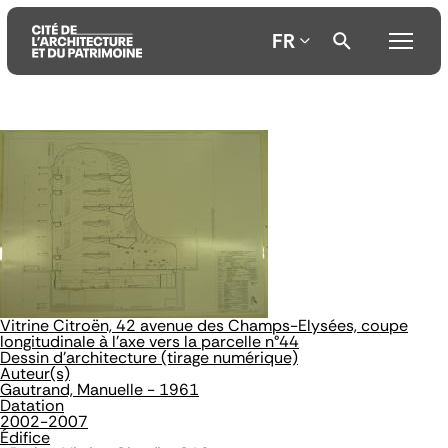
FR
Aller
Aller
Aller
au
au
à
contenu
menu
la
principal
principal
recherche
Vitrine Citroën, 42 avenue des Champs-Elysées, coupe
longitudinale à l'axe vers la parcelle n°44
Dessin d'architecture (tirage numérique)
Auteur(s)
Gautrand, Manuelle - 1961
Datation
2002-2007
Édifice