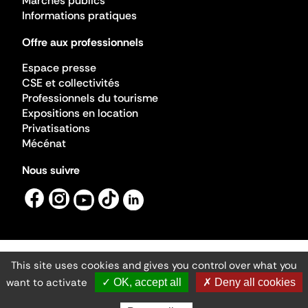
Marchés publics
Informations pratiques
Offre aux professionnels
Espace presse
CSE et collectivités
Professionnels du tourisme
Expositions en location
Privatisations
Mécénat
Nous suivre
This site uses cookies and gives you control over what you
Mentions légales
Gestion des cookies
want to activate
✓ OK, accept all
✗ Deny all cookies
Accessibilité numérique
Ministère de la Culture ©2026
- Cité de l'architecture et du patrimoine