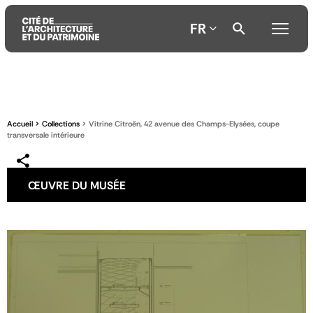
FR
Aller
Aller
Aller
au
au
à
contenu
menu
la
Accueil
Collections
Vitrine Citroën, 42 avenue des Champs-Elysées, coupe
principal
principal
recherche
transversale intérieure
ŒUVRE DU MUSÉE