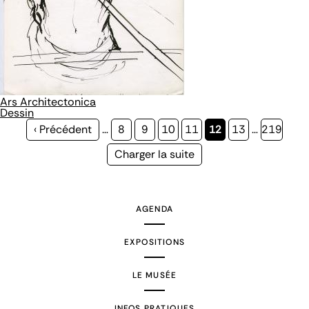
Ars Architectonica
Dessin
Page
‹ Précédent
…
Page
8
Page
9
Page
10
Page
11
Page
12
Page
13
…
Page
219
précédente
courante
Page
Charger la suite
suivante
AGENDA
EXPOSITIONS
LE MUSÉE
INFOS PRATIQUES