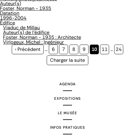
Auteur(s)
Foster, Norman - 1935
Datation
1996-2004
Édifice
Viaduc de Millau
Auteur(s) de l'édifice
Foster, Norman - 1935 : Architecte
Virlogeux, Michel : Ingénieur
Page
‹ Précédent
…
Page
6
Page
7
Page
8
Page
9
Page
10
Page
11
…
Page
24
précédente
courante
Page
Charger la suite
suivante
AGENDA
EXPOSITIONS
LE MUSÉE
INFOS PRATIQUES