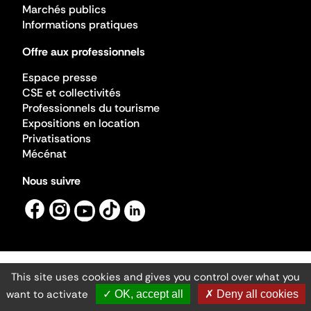
Marchés publics
Informations pratiques
Offre aux professionnels
Espace presse
CSE et collectivités
Professionnels du tourisme
Expositions en location
Privatisations
Mécénat
Nous suivre
This site uses cookies and gives you control over what you
Mentions légales
Gestion des cookies
want to activate
✓ OK, accept all
✗ Deny all cookies
Accessibilité numérique
Ministère de la Culture ©2026