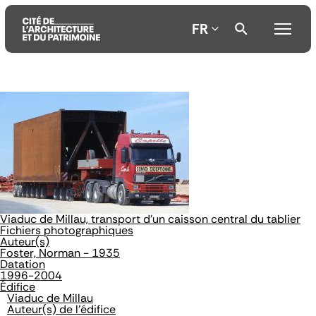
FR
Aller
Aller
Aller
au
au
à
contenu
menu
la
principal
principal
recherche
Viaduc de Millau, transport d'un caisson central du tablier
Fichiers photographiques
Auteur(s)
Foster, Norman - 1935
Datation
1996-2004
Édifice
Viaduc de Millau
Auteur(s) de l'édifice