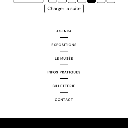
précédente
courante
Page
Charger la suite
suivante
AGENDA
EXPOSITIONS
LE MUSÉE
INFOS PRATIQUES
BILLETTERIE
CONTACT