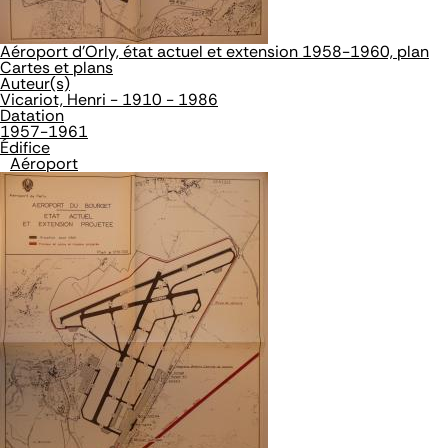
Aéroport d'Orly, état actuel et extension 1958-1960, plan
Cartes et plans
Auteur(s)
Vicariot, Henri - 1910 - 1986
Datation
1957-1961
Édifice
Aéroport