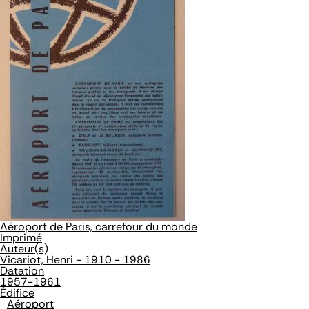
Aéroport de Paris, carrefour du monde
Imprimé
Auteur(s)
Vicariot, Henri - 1910 - 1986
Datation
1957-1961
Édifice
Aéroport