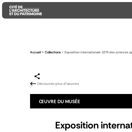
Aller
Aller
Aller
au
au
à
contenu
menu
la
Accueil
Collections
Exposition internationale 1879 des sciences app
principal
principal
recherche
Découvrez plus d'œuvres
ŒUVRE DU MUSÉE
Exposition interna