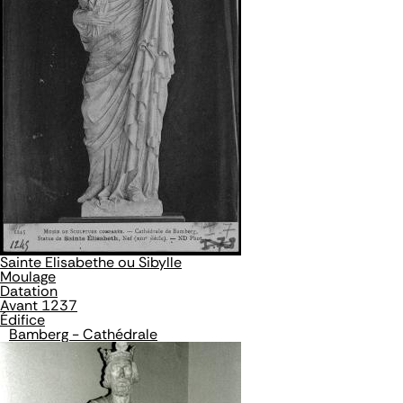
Sainte Elisabethe ou Sibylle
Moulage
Datation
Avant 1237
Édifice
Bamberg - Cathédrale