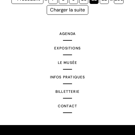
précédente
courante
Page
Charger la suite
suivante
AGENDA
EXPOSITIONS
LE MUSÉE
INFOS PRATIQUES
BILLETTERIE
CONTACT