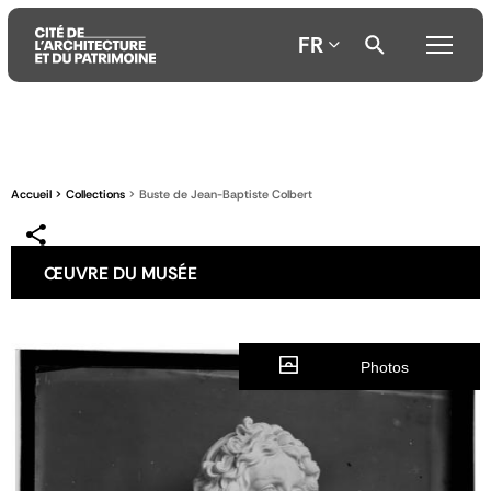
FR
Aller
Aller
Aller
au
au
à
contenu
menu
la
Accueil
Collections
Buste de Jean-Baptiste Colbert
principal
principal
recherche
ŒUVRE DU MUSÉE
Photos