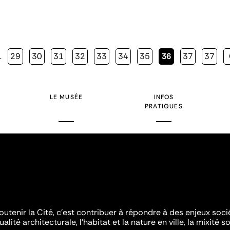
…
Page
29
Page
30
Page
31
Page
32
Page
33
Page
34
Page
35
Page
36
Page
37
Page
37
courante
LE MUSÉE
INFOS
PRATIQUES
outenir la Cité, c'est contribuer à répondre à des enjeux soc
ualité architecturale, l'habitat et la nature en ville, la mixité so