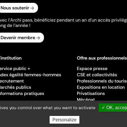
Nous soutenir
vec l’Archi pass, bénéficiez pendant un an d’un accès privilégi
ong de l’année !
Devenir membre
'institution
Offre aux professionnels
ervice public +
Espace presse
ndex égalité femmes-hommes
CSE et collectivités
ecrutement
Professionnels du touri
archés publics
Expositions en location
nformations pratiques
Privatisations
Mécénat
gives you control over what you want to activate
✓ OK, accept
Personalize
Ministère