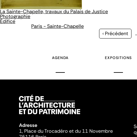
La Sainte-Chapelle, travaux du Palais de Justice
Photographie
Édifice
Paris - Sainte-Chapelle
Page
‹ Précédent
précédente
AGENDA
EXPOSITIONS
Adresse
S
1, Place du Trocadéro et du 11 Novembre
q
75116 Paris