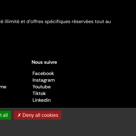
é illimité et d’offres spécifiques réservées tout au
Nous suivre
Facebook
Instagram
sme
Youtube
Tiktok
Linkedin
 all
✗ Deny all cookies
 de la Culture ©2026
- Cité de l'architecture et du patrimoine