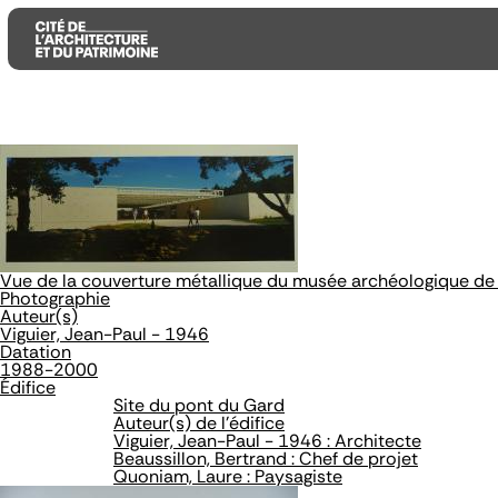
Aller
Aller
Aller
au
au
à
contenu
menu
la
principal
principal
recherche
Vue de la couverture métallique du musée archéologique de 
Photographie
Auteur(s)
Viguier, Jean-Paul - 1946
Datation
1988-2000
Édifice
Site du pont du Gard
Auteur(s) de l'édifice
Viguier, Jean-Paul - 1946 : Architecte
Beaussillon, Bertrand : Chef de projet
Quoniam, Laure : Paysagiste