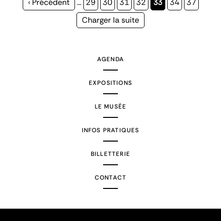
Page
‹ Précédent
…
Page
29
Page
30
Page
31
Page
32
Page
33
Page
34
Page
37
précédente
courante
Page
Charger la suite
suivante
AGENDA
EXPOSITIONS
LE MUSÉE
INFOS PRATIQUES
BILLETTERIE
CONTACT