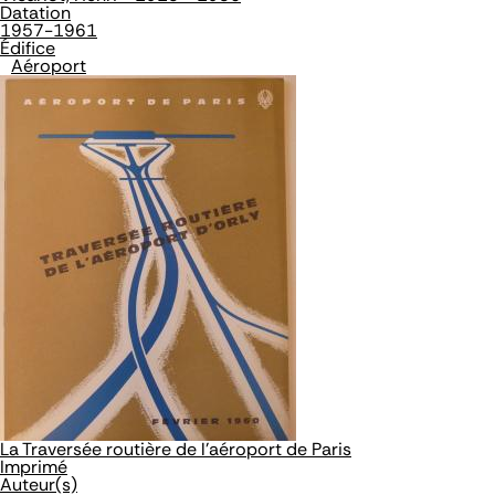
Datation
1957-1961
Édifice
Aéroport
La Traversée routière de l'aéroport de Paris
Imprimé
Auteur(s)