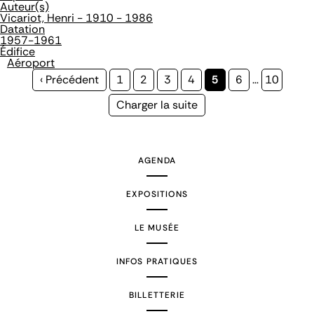
Auteur(s)
Vicariot, Henri - 1910 - 1986
Datation
1957-1961
Édifice
Aéroport
Page
‹ Précédent
Page
1
Page
2
Page
3
Page
4
Page
5
Page
6
…
Page
10
précédente
courante
Page
Charger la suite
suivante
AGENDA
EXPOSITIONS
LE MUSÉE
INFOS PRATIQUES
BILLETTERIE