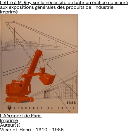
Lettre à M. Rey sur la nécessité de bâtir un édifice consacré
aux expositions générales des produits de l'industrie
Imprimé
L'Aéroport de Paris
Imprimé
Auteur(s)
Vicariot, Henri - 1910 - 1986