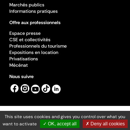
Marchés publics
Informations pratiques
Offre aux professionnels
Espace presse
CSE et collectivités
Professionnels du tourisme
Expositions en location
Privatisations
Mécénat
Nous suivre
This site uses cookies and gives you control over what you
Mentions légales
Gestion des cookies
want to activate
✓ OK, accept all
✗ Deny all cookies
Accessibilité numérique
Ministère de la Culture ©2026