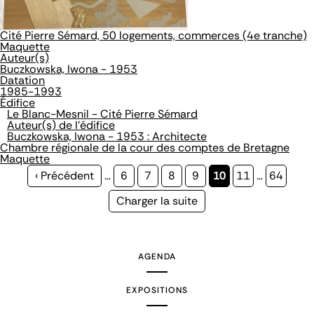
Cité Pierre Sémard, 50 logements, commerces (4e tranche)
Maquette
Auteur(s)
Buczkowska, Iwona - 1953
Datation
1985-1993
Édifice
Le Blanc-Mesnil - Cité Pierre Sémard
Auteur(s) de l'édifice
Buczkowska, Iwona - 1953 : Architecte
Chambre régionale de la cour des comptes de Bretagne
Maquette
Page
‹ Précédent
…
Page
6
Page
7
Page
8
Page
9
Page
10
Page
11
…
Page
64
précédente
courante
Page
Charger la suite
suivante
AGENDA
EXPOSITIONS