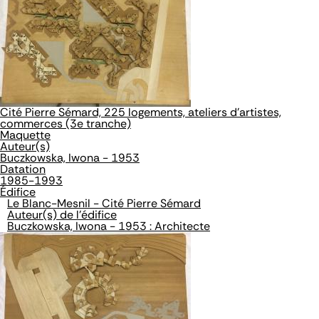
Cité Pierre Sémard, 225 logements, ateliers d'artistes,
commerces (3e tranche)
Maquette
Auteur(s)
Buczkowska, Iwona - 1953
Datation
1985-1993
Édifice
Le Blanc-Mesnil - Cité Pierre Sémard
Auteur(s) de l'édifice
Buczkowska, Iwona - 1953 : Architecte