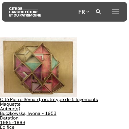
FR
Aller
Aller
Aller
au
au
à
contenu
menu
la
principal
principal
recherche
Cité Pierre Sémard, prototype de 5 logements
Maquette
Auteur(s)
Buczkowska, Iwona - 1953
Datation
1985-1993
Édifice