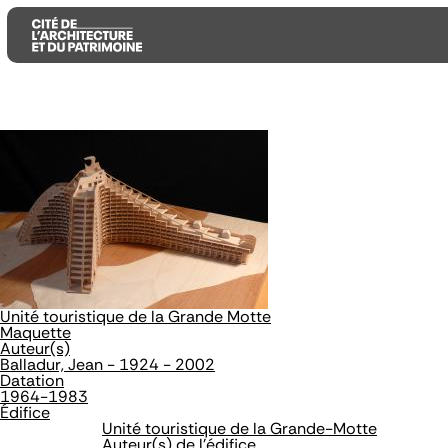
Aller
Aller
Aller
au
au
à
contenu
menu
la
principal
principal
recherche
Unité touristique de la Grande Motte
Maquette
Auteur(s)
Balladur, Jean - 1924 - 2002
Datation
1964-1983
Édifice
Unité touristique de la Grande-Motte
Auteur(s) de l'édifice