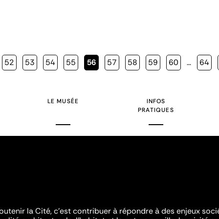
Page
52
Page
53
Page
54
Page
55
Page
56
Page
57
Page
58
Page
59
Page
60
…
Page
64
courante
LE MUSÉE
INFOS
PRATIQUES
outenir la Cité, c'est contribuer à répondre à des enjeux soc