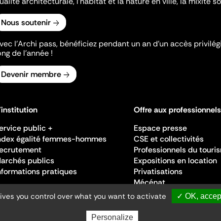
ualité architecturale, l'habitat et la nature en ville, la mixité so
Nous soutenir
vec l’Archi pass, bénéficiez pendant un an d’un accès privilégi
ong de l’année !
Devenir membre
'institution
Offre aux professionnels
ervice public +
Espace presse
ndex égalité femmes-hommes
CSE et collectivités
ecrutement
Professionnels du touri
archés publics
Expositions en location
nformations pratiques
Privatisations
Mécénat
gives you control over what you want to activate
✓ OK, accept
Personalize