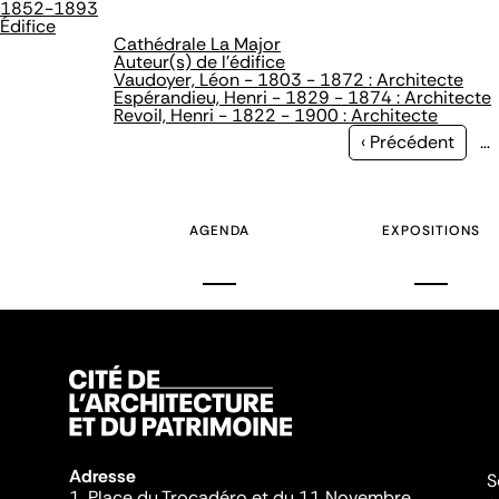
1852-1893
Édifice
Cathédrale La Major
Auteur(s) de l'édifice
Vaudoyer, Léon - 1803 - 1872 : Architecte
Espérandieu, Henri - 1829 - 1874 : Architecte
Revoil, Henri - 1822 - 1900 : Architecte
Page
‹ Précédent
…
précédente
AGENDA
EXPOSITIONS
Adresse
S
1, Place du Trocadéro et du 11 Novembre