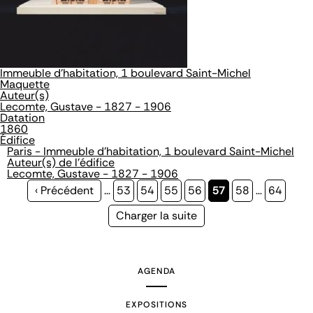
Immeuble d'habitation, 1 boulevard Saint-Michel
Maquette
Auteur(s)
Lecomte, Gustave - 1827 - 1906
Datation
1860
Édifice
Paris - Immeuble d'habitation, 1 boulevard Saint-Michel
Auteur(s) de l'édifice
Lecomte, Gustave - 1827 - 1906
Page
‹ Précédent
…
Page
53
Page
54
Page
55
Page
56
Page
57
Page
58
…
Page
64
précédente
courante
Page
Charger la suite
suivante
AGENDA
EXPOSITIONS