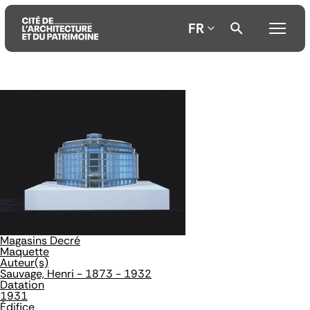
FR
Aller
Aller
Aller
au
au
à
contenu
menu
la
principal
principal
recherche
Magasins Decré
Maquette
Auteur(s)
Sauvage, Henri - 1873 - 1932
Datation
1931
Édifice