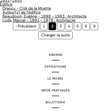
1931-1935
Édifice
Drancy - Cité de la Muette
Auteur(s) de l'édifice
Beaudouin, Eugène - 1898 - 1983 : Architecte
Lods, Marcel - 1891 - 1978 : Architecte
Page
‹ Précédent
Page
1
Page
2
Page
3
Page
4
Page
5
Page
6
Page
9
précédente
courante
Page
Charger la suite
suivante
AGENDA
EXPOSITIONS
LE MUSÉE
INFOS PRATIQUES
BILLETTERIE