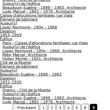
Auteur(s) de l'édifice
Beaudouin, Eugène - 1898 - 1983 : Architecte
Lods, Marcel - 1891 - 1978 : Architecte
Caisse d'allocations familiales, rue Viala
Élément de bâtiment
Auteur(s)
Lopez, Raymond - 1904 - 1966
Datation
1953-1959
Édifice
Paris - Caisse d'allocations familiales, rue Viala
Auteur(s) de l'édifice
Lopez, Raymond - 1904 - 1966 : Architecte
Réby, Marcel : Architecte
Holley, Michel - 1924 : Architecte
Cité de la Muette
Élément de bâtiment
Auteur(s)
Beaudouin, Eugène - 1898 - 1983
Datation
1931-1935
Édifice
Drancy - Cité de la Muette
Auteur(s) de l'édifice
Beaudouin, Eugène - 1898 - 1983 : Architecte
Lods, Marcel - 1891 - 1978 : Architecte
Page
‹ Précédent
Page
1
Page
2
Page
3
Page
4
Page
5
Page
6
Page
9