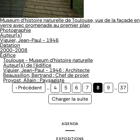
Museum d'histoire naturelle de Toulouse, vue de la façade en
verre avec promenade au premier plan
Photographie
Auteur(s)
Viguier, Jean-Paul - 1946
Datation
2000-2008
Édifice
Toulouse - Museum d'histoire naturelle
Auteur(s) de l'édifice
Viguier, Jean-Paul - 1946 : Architecte
Beaussillon, Bertrand : Chef de projet
Provost, Allain : Paysagiste
Page
‹ Précédent
…
Page
4
Page
5
Page
6
Page
7
Page
8
Page
9
…
Page
37
précédente
courante
Page
Charger la suite
suivante
AGENDA
EXPOSITIONS