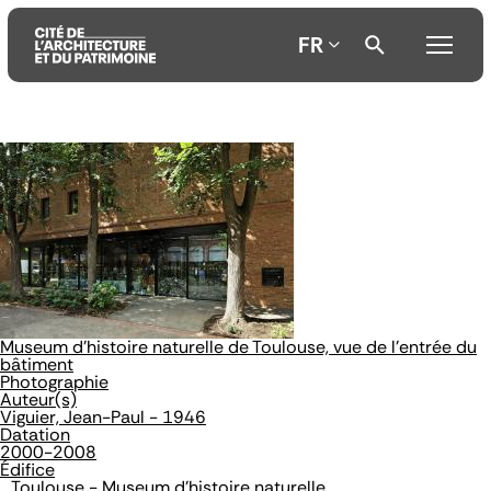
FR
Aller
Aller
Aller
au
au
à
contenu
menu
la
principal
principal
recherche
Museum d'histoire naturelle de Toulouse, vue de l'entrée du
bâtiment
Photographie
Auteur(s)
Viguier, Jean-Paul - 1946
Datation
2000-2008
Édifice
Toulouse - Museum d'histoire naturelle