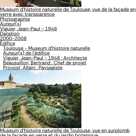
Museum d'histoire naturelle de Toulouse, vue de la façade en
verre avec transparence
Photographie
Auteur(s)
Viguier, Jean-Paul - 1946
Datation
2000-2008
Édifice
Toulouse - Museum d'histoire naturelle
Auteur(s) de l'édifice
Viguier, Jean-Paul - 1946 : Architecte
Beaussillon, Bertrand : Chef de projet
Provost, Allain : Paysagiste
Museum d'histoire naturelle de Toulouse, vue en surplomb
de la façade en verre et du jardin botanique