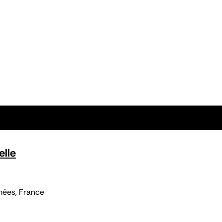
elle
nées, France