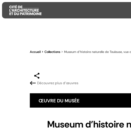
Aller
Aller
Aller
au
au
à
contenu
menu
la
Accueil
Collections
Museum d'histoire naturelle de Toulouse, vue
principal
principal
recherche
Découvrez plus d'œuvres
ŒUVRE DU MUSÉE
Museum d'histoire n