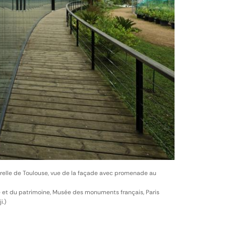
relle de Toulouse, vue de la façade avec promenade au
e et du patrimoine, Musée des monuments français, Paris
i.)