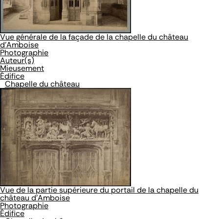
Vue générale de la façade de la chapelle du château
d'Amboise
Photographie
Auteur(s)
Mieusement
Édifice
Chapelle du château
Vue de la partie supérieure du portail de la chapelle du
château d'Amboise
Photographie
Édifice