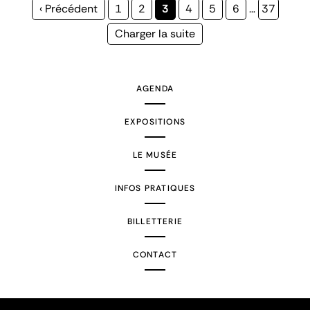
Page
‹ Précédent
Page
1
Page
2
Page
3
Page
4
Page
5
Page
6
…
Page
37
précédente
courante
Page
Charger la suite
suivante
AGENDA
EXPOSITIONS
LE MUSÉE
INFOS PRATIQUES
BILLETTERIE
CONTACT