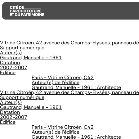
Vitrine Citroën, 42 avenue des Champs-Elysées, panneau d
Aller
Aller
Aller
Support numérique
au
au
à
Auteur(s)
contenu
menu
la
Gautrand, Manuelle - 1961
principal
principal
recherche
Datation
2002-2007
Édifice
Paris - Vitrine Citroën, C42
Auteur(s) de l'édifice
Gautrand, Manuelle - 1961 : Architecte
Vitrine Citroën, 42 avenue des Champs-Elysées, panneau d
Support numérique
Auteur(s)
Gautrand, Manuelle - 1961
Datation
2002-2007
Édifice
Paris - Vitrine Citroën, C42
Auteur(s) de l'édifice
Gautrand, Manuelle - 1961 : Architecte