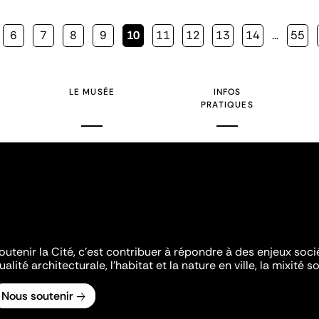
Page
6
Page
7
Page
8
Page
9
Page
10
Page
11
Page
12
Page
13
Page
14
…
Page
55
courante
LE MUSÉE
INFOS
PRATIQUES
outenir la Cité, c'est contribuer à répondre à des enjeux soc
ualité architecturale, l'habitat et la nature en ville, la mixité so
Nous soutenir