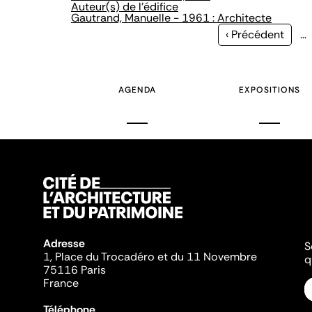
Auteur(s) de l'édifice
Gautrand, Manuelle - 1961 : Architecte
Page
‹ Précédent
…
précédente
AGENDA
EXPOSITIONS
Adresse
S
1, Place du Trocadéro et du 11 Novembre
q
75116 Paris
France
Téléphone