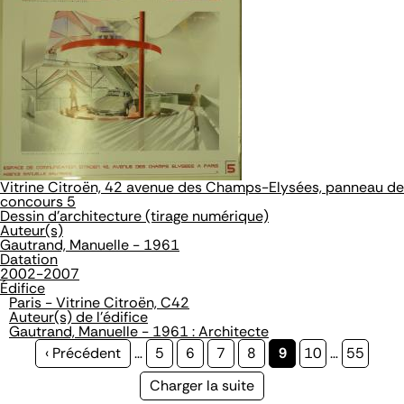
Vitrine Citroën, 42 avenue des Champs-Elysées, panneau de
concours 5
Dessin d'architecture (tirage numérique)
Auteur(s)
Gautrand, Manuelle - 1961
Datation
2002-2007
Édifice
Paris - Vitrine Citroën, C42
Auteur(s) de l'édifice
Gautrand, Manuelle - 1961 : Architecte
Page
‹ Précédent
…
Page
5
Page
6
Page
7
Page
8
Page
9
Page
10
…
Page
55
précédente
courante
Page
Charger la suite